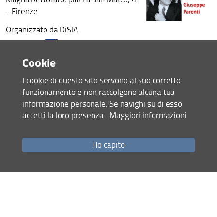
- Firenze
Organizzato da DiSIA
Locandina
L'evento è inserito nel programma di
Cookie
manifestazioni e iniziative per il
I cookie di questo sito servono al suo corretto
Centenario di UNIFI
funzionamento e non raccolgono alcuna tua
05 Novembre 2024 (
Archiviata
)
informazione personale. Se navighi su di esso
accetti la loro presenza.
Maggiori informazioni
Condividi
Ho capito
Mappa del sito
RSS feed
Privacy
Note Legali
Accessibilità e usabilità