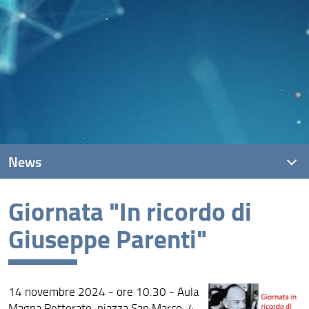
News
Giornata "In ricordo di
News recenti
Giuseppe Parenti"
Archivio
14 novembre 2024 - ore 10.30 - Aula
Magna Rettorato, piazza San Marco, 4