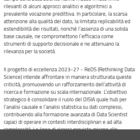
rilevanti di alcuni approcci analitici e algoritmici a
Bandi e avvisi
prevalente vocazione predittiva. In particolare, la scarsa
attenzione alla qualità del dato, la limitata replicabilità ed
DiSIA per la sostenibilità
estendibilità dei risultati, nonché l’assenza di una solida
base causale, ne compromettono l’efficacia come
Contatti DiSIA
strumenti di supporto decisionale e ne attenuano la
Mailing List DISIA
rilevanza per la società.
Come arrivare
Il progetto di eccellenza 2023-27 - ReDS (Rethinking Data
Calendario Eventi DISIA
Science) intende affrontare in maniera strutturata queste
criticità, promuovendo un rafforzamento dell’attività di
Area riservata
ricerca e formazione su scala internazionale. L’obiettivo
strategico è consolidare il ruolo del DISIA quale hub per
l’analisi causale e l’analisi statistica su dati complessi,
contribuendo alla formazione avanzata di Data Scientist
capaci di operare in contesti interdisciplinari e ad alta
complessità. Le linee di ricerca previste mirano allo
sviluppo di metodi statistici innovativi per l’inferenza