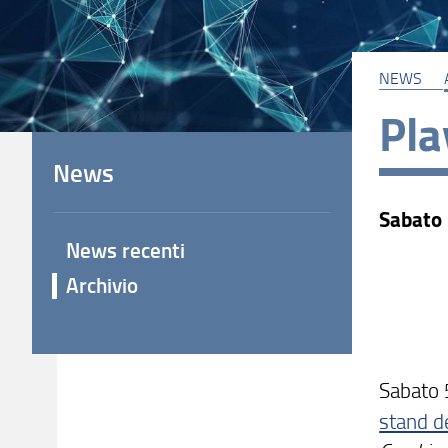
NEWS
Pla
News
Sabato 
News recenti
Archivio
Sabato 5
stand d