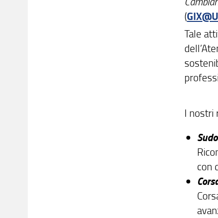
Cambiame
(
GIX@U
Tale att
dell’Ate
sostenib
profess
I nostri
Sudo
Ricon
con d
Corsa
Corsa
avan