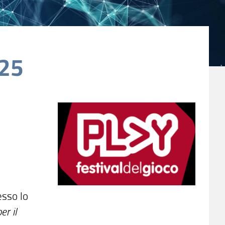
025
esso lo
er il