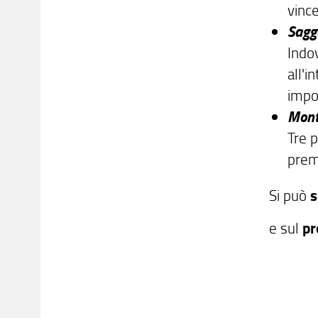
vinc
Sagg
Indov
all'
impo
Mont
Tre p
prem
Si può
s
e sul
pr