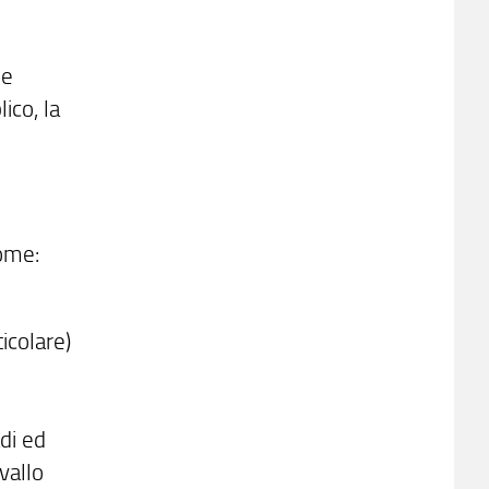
ne
ico, la
come:
icolare)
di ed
vallo