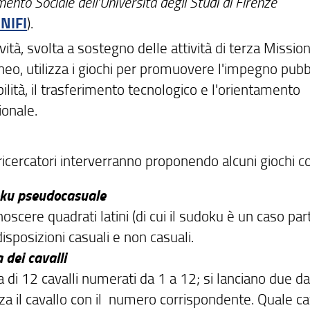
nto Sociale dell’Università degli Studi di Firenze
NIFI
).
ività, svolta a sostegno delle attività di terza Missio
neo, utilizza i giochi per promuovere l'impegno pubbl
ilità, il trasferimento tecnologico e l'orientamento
ionale.
 ricercatori interverranno proponendo alcuni giochi 
ku pseudocasuale
oscere quadrati latini (di cui il sudoku è un caso part
isposizioni casuali e non casuali.
 dei cavalli
 di 12 cavalli numerati da 1 a 12; si lanciano due da
za il cavallo con il numero corrispondente. Quale ca