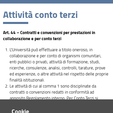
Attività conto terzi
Introduzione
Public engagement
Art. 44 – Contratti e convenzioni per prestazioni in
Spin-off
collaborazione e per conto terzi
Attività conto terzi
L'Università può effettuare a titolo oneroso, in
Centri di competenza
collaborazione e per conto di organismi comunitari,
enti pubblici o privati, attività di formazione, studi,
Centri di servizio
ricerche, consulenze, analisi, controlli, tarature, prove
ed esperienze, o altre attività nel rispetto delle proprie
Laboratori congiunti
finalità istituzionali.
Le attività di cui al comma 1 sono disciplinate da
contratti o convenzioni redatti in conformità ad
apposito Regolamento interno. Per Conto Terzi si
intendono tutte le attività di ricerca, di didattica e di
Cookie
consulenza svolte sulla base di convenzioni e contratti