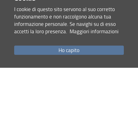
di natura privatistica con committenza esterna che
I cookie di questo sito servono al suo corretto
esulano da compiti istituzionali.
funzionamento e non raccolgono alcuna tua
informazione personale. Se navighi su di esso
dal "
Regolamento di amministrazione, finanza e contabilità
accetti la loro presenza.
Maggiori informazioni
dell'Università degli Studi di Firenze
"
Ho capito
Condividi
ultimo aggiornamento
21.11.2023
Mappa del sito
RSS feed