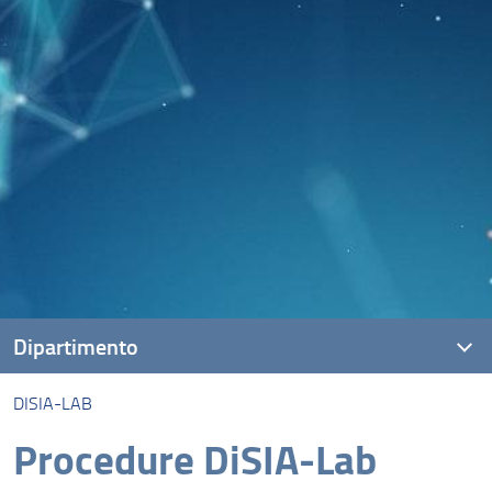
Dipartimento
DISIA-LAB
Presentazione
Procedure DiSIA-Lab
Missione