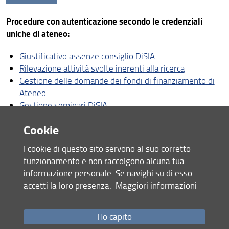
Visione
Procedure con autenticazione secondo le credenziali
Assicurazione della Qualità
uniche di ateneo:
Organizzazione
Giustificativo assenze consiglio DiSIA
Rilevazione attività svolte inerenti alla ricerca
Persone
Gestione delle domande dei fondi di finanziamento di
DISIA-Lab
Ateneo
Gestione seminari DiSIA
Bandi e avvisi
Working Paper DiSIA
Cookie
DiSIA per la sostenibilità
I cookie di questo sito servono al suo corretto
Struttura e sedi
funzionamento e non raccolgono alcuna tua
informazione personale. Se navighi su di esso
Area riservata
Condividi
accetti la loro presenza.
Maggiori informazioni
ultimo aggiornamento
Ho capito
07.02.2024