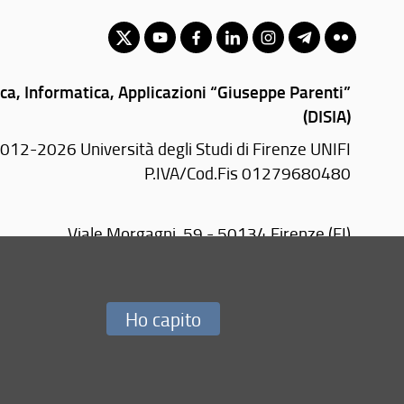
ica, Informatica, Applicazioni “Giuseppe Parenti”
(DISIA)
012-2026 Università degli Studi di Firenze UNIFI
P.IVA/Cod.Fis 01279680480
Viale Morgagni, 59 - 50134 Firenze (FI)
Tel: +39 055 2751599
E-mail:
disia(AT)disia.unifi.it
PEC:
disia(AT)pec.unifi.it
Ho capito
Redazione Web
i