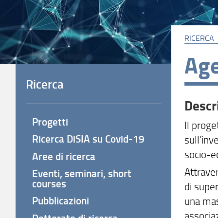
RICERCA
Age
Ricerca
Descr
Progetti
Il prog
Ricerca DiSIA su Covid-19
sull’inv
socio-ec
Aree di ricerca
Attraver
Eventi, seminari, short
courses
di supe
Pubblicazioni
una mass
associaz
Dottorato di ricerca