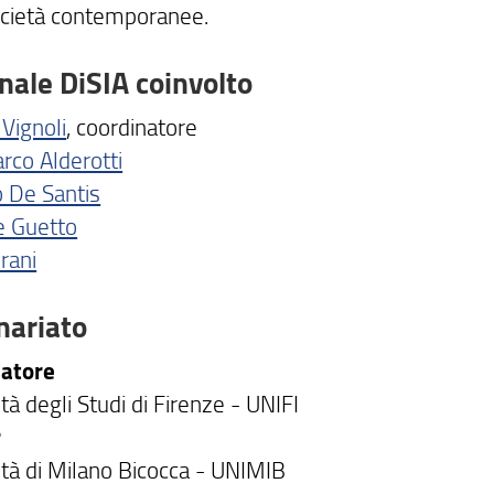
ocietà contemporanee.
nale DiSIA coinvolto
Vignoli
, coordinatore
co Alderotti
 De Santis
e Guetto
rani
nariato
natore
tà degli Studi di Firenze - UNIFI
r
ità di Milano Bicocca - UNIMIB