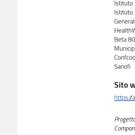
Istitut
Istitut
Generali
Health
Beta 80
Municip
Confcoo
Sanofi
Sito 
https://
Progetto
Componen