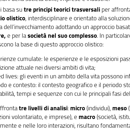
si basa su
tre principi teorici trasversali
per affront
io olistico
, interdisciplinare e orientato alla soluzi
a dell’invecchiamento adottando un approccio basat
re,
e per la
società nel suo complesso
. In particola
scono la base di questo approccio olistico:
ienze cumulate: le esperienze e le esposizioni passa
zione attuale nei diversi ambiti di vita;
d lives: gli eventi in un ambito della vita possono infl
do e contesto: il contesto geografico e il periodo st
bilità, tempi e sequenze con cui le principali fasi de
affronta
tre livelli di analisi
:
micro
(individui),
meso
(
ioni volontariato, e imprese), e
macro
(società, istitu
mente e nelle loro interazioni, risultano fondamenta