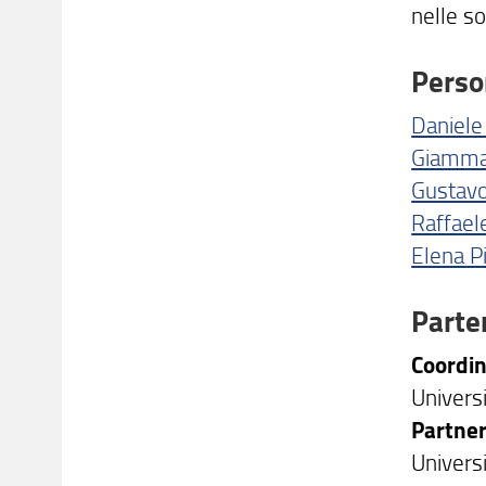
nelle s
Perso
Daniele 
Giammar
Gustavo
Raffael
Elena Pi
Parte
Coordi
Universi
Partne
Univers