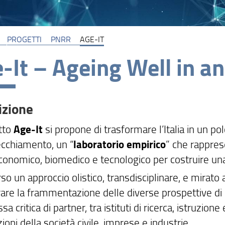
PROGETTI
PNRR
AGE-IT
-It – Ageing Well in a
izione
etto
Age-It
si propone di trasformare l’Italia in un pol
ecchiamento, un “
laboratorio empirico
” che rappres
onomico, biomedico e tecnologico per costruire una s
so un approccio olistico, transdisciplinare, e mirato
rare la frammentazione delle diverse prospettive di 
a critica di partner, tra istituti di ricerca, istruzion
ioni della società civile, imprese e industrie.