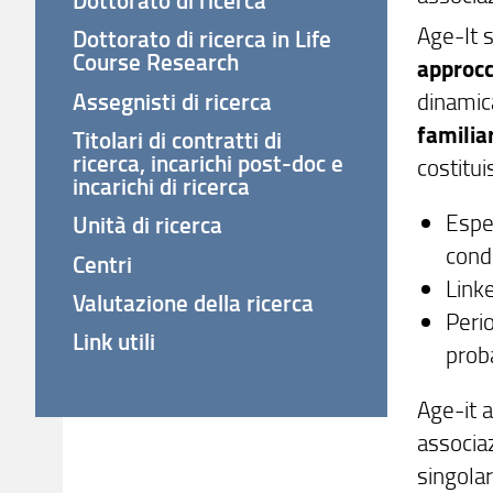
Age-It 
Dottorato di ricerca in Life
Course Research
approcc
Assegnisti di ricerca
dinamic
familia
Titolari di contratti di
ricerca, incarichi post-doc e
costitui
incarichi di ricerca
Esper
Unità di ricerca
condi
Centri
Linke
Valutazione della ricerca
Perio
Link utili
proba
Age-it 
associaz
singolar