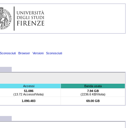
Sconosciuti
Browser
Versioni
Sconosciuti
Accessi
Banda usata
51.086
7.94 GB
(13.72 Accessi/Visita)
(2236.6 KB/Visita)
1.090.483
69.00 GB