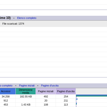
(Prime 10) -
Elenco completo
File scaricati: 1374
-
-
o completo
Pagine iniziali
Pagine d'uscita
Dimensione
Accessi
Pagine iniziali
Pagine d'uscita
media
34.258
182.55 KB
492
254
912
20
211
453
1.43 KB
108
113