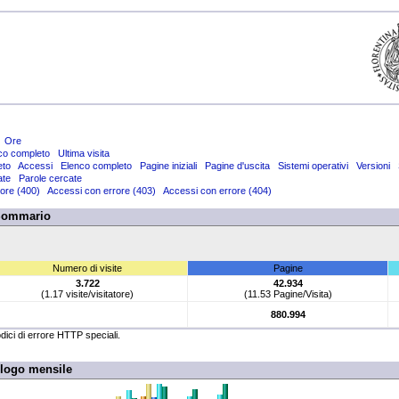
Ore
co completo
Ultima visita
eto
Accessi
Elenco completo
Pagine iniziali
Pagine d'uscita
Sistemi operativi
Versioni
ate
Parole cercate
ore (400)
Accessi con errore (403)
Accessi con errore (404)
Sommario
Numero di visite
Pagine
3.722
42.934
(1.17 visite/visitatore)
(11.53 Pagine/Visita)
880.994
odici di errore HTTP speciali.
ilogo mensile