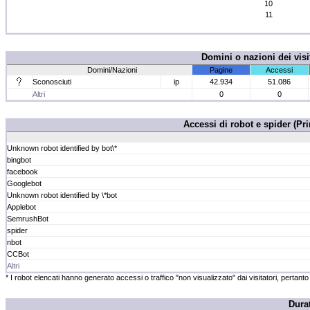
10
11
Domini o nazioni dei vis
Domini/Nazioni
Pagine
Accessi
Sconosciuti
ip
42.934
51.086
Altri
0
0
Accessi di robot e spider (
Unknown robot identified by bot\*
bingbot
facebook
Googlebot
Unknown robot identified by \*bot
Applebot
SemrushBot
spider
nbot
CCBot
Altri
* I robot elencati hanno generato accessi o traffico "non visualizzato" dai visitatori, pertanto n
Durat