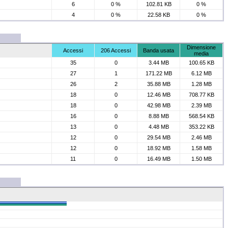
6
0 %
102.81 KB
0 %
4
0 %
22.58 KB
0 %
Dimensione
Accessi
206 Accessi
Banda usata
media
35
0
3.44 MB
100.65 KB
27
1
171.22 MB
6.12 MB
26
2
35.88 MB
1.28 MB
18
0
12.46 MB
708.77 KB
18
0
42.98 MB
2.39 MB
16
0
8.88 MB
568.54 KB
13
0
4.48 MB
353.22 KB
12
0
29.54 MB
2.46 MB
12
0
18.92 MB
1.58 MB
11
0
16.49 MB
1.50 MB