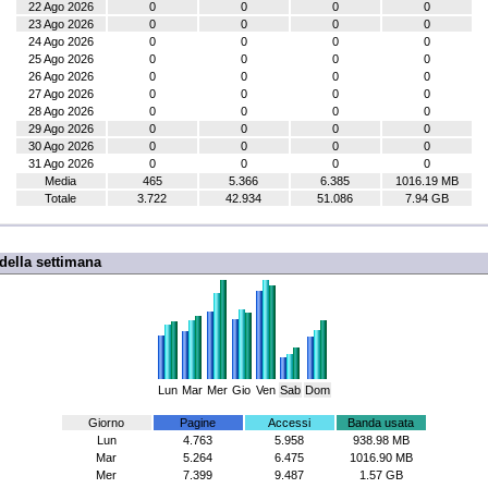
22 Ago 2026
0
0
0
0
23 Ago 2026
0
0
0
0
24 Ago 2026
0
0
0
0
25 Ago 2026
0
0
0
0
26 Ago 2026
0
0
0
0
27 Ago 2026
0
0
0
0
28 Ago 2026
0
0
0
0
29 Ago 2026
0
0
0
0
30 Ago 2026
0
0
0
0
31 Ago 2026
0
0
0
0
Media
465
5.366
6.385
1016.19 MB
Totale
3.722
42.934
51.086
7.94 GB
della settimana
Lun
Mar
Mer
Gio
Ven
Sab
Dom
Giorno
Pagine
Accessi
Banda usata
Lun
4.763
5.958
938.98 MB
Mar
5.264
6.475
1016.90 MB
Mer
7.399
9.487
1.57 GB