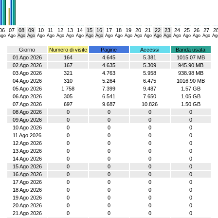
06
07
08
09
10
11
12
13
14
15
16
17
18
19
20
21
22
23
24
25
26
27
2
Ago
Ago
Ago
Ago
Ago
Ago
Ago
Ago
Ago
Ago
Ago
Ago
Ago
Ago
Ago
Ago
Ago
Ago
Ago
Ago
Ago
Ago
Ag
Giorno
Numero di visite
Pagine
Accessi
Banda usata
01 Ago 2026
164
4.645
5.381
1015.07 MB
02 Ago 2026
167
4.635
5.309
945.90 MB
03 Ago 2026
321
4.763
5.958
938.98 MB
04 Ago 2026
310
5.264
6.475
1016.90 MB
05 Ago 2026
1.758
7.399
9.487
1.57 GB
06 Ago 2026
305
6.541
7.650
1.05 GB
07 Ago 2026
697
9.687
10.826
1.50 GB
08 Ago 2026
0
0
0
0
09 Ago 2026
0
0
0
0
10 Ago 2026
0
0
0
0
11 Ago 2026
0
0
0
0
12 Ago 2026
0
0
0
0
13 Ago 2026
0
0
0
0
14 Ago 2026
0
0
0
0
15 Ago 2026
0
0
0
0
16 Ago 2026
0
0
0
0
17 Ago 2026
0
0
0
0
18 Ago 2026
0
0
0
0
19 Ago 2026
0
0
0
0
20 Ago 2026
0
0
0
0
21 Ago 2026
0
0
0
0