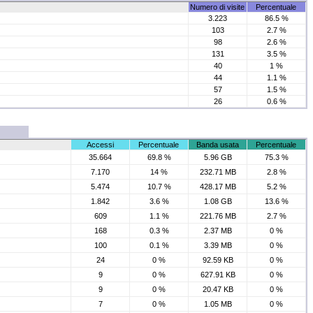
Numero di visite
Percentuale
3.223
86.5 %
103
2.7 %
98
2.6 %
131
3.5 %
40
1 %
44
1.1 %
57
1.5 %
26
0.6 %
Accessi
Percentuale
Banda usata
Percentuale
35.664
69.8 %
5.96 GB
75.3 %
7.170
14 %
232.71 MB
2.8 %
5.474
10.7 %
428.17 MB
5.2 %
1.842
3.6 %
1.08 GB
13.6 %
609
1.1 %
221.76 MB
2.7 %
168
0.3 %
2.37 MB
0 %
100
0.1 %
3.39 MB
0 %
24
0 %
92.59 KB
0 %
9
0 %
627.91 KB
0 %
9
0 %
20.47 KB
0 %
7
0 %
1.05 MB
0 %