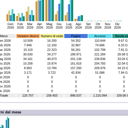
Gen
Feb
Mar
Apr
Mag
Giu
Lug
Ago
Set
Ott
Nov
Dic
2026
2026
2026
2026
2026
2026
2026
2026
2026
2026
2026
2026
Mese
Visitatori diversi
Numero di visite
Pagine
Accessi
Banda us
en 2026
10.509
16.200
54.352
110.644
9.67 G
eb 2026
7.946
12.150
32.867
74.686
6.33 G
ar 2026
15.119
22.323
56.261
102.799
7.81 G
pr 2026
30.630
34.277
189.971
221.284
28.08 
ag 2026
34.161
40.073
201.136
239.836
33.04 
iu 2026
10.258
15.874
161.816
204.783
32.04 
ug 2026
8.963
13.784
157.200
209.976
34.15 
go 2026
3.171
3.722
42.934
51.086
7.94 G
et 2026
0
0
0
0
0
tt 2026
0
0
0
0
0
ov 2026
0
0
0
0
0
ic 2026
0
0
0
0
0
Totale
120.757
158.403
896.537
1.215.094
159.06 
rni del mese