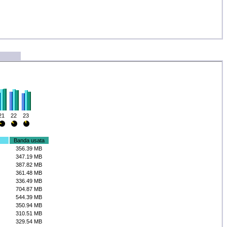
21
22
23
Banda usata
356.39 MB
347.19 MB
387.82 MB
361.48 MB
336.49 MB
704.87 MB
544.39 MB
350.94 MB
310.51 MB
329.54 MB