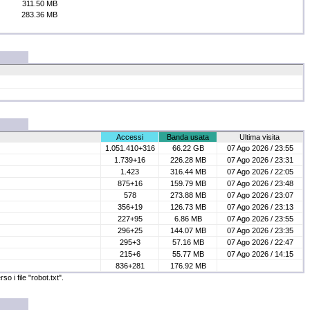
311.50 MB
283.36 MB
Accessi
Banda usata
Ultima visita
1.051.410+316
66.22 GB
07 Ago 2026 / 23:55
1.739+16
226.28 MB
07 Ago 2026 / 23:31
1.423
316.44 MB
07 Ago 2026 / 22:05
875+16
159.79 MB
07 Ago 2026 / 23:48
578
273.88 MB
07 Ago 2026 / 23:07
356+19
126.73 MB
07 Ago 2026 / 23:13
227+95
6.86 MB
07 Ago 2026 / 23:55
296+25
144.07 MB
07 Ago 2026 / 23:35
295+3
57.16 MB
07 Ago 2026 / 22:47
215+6
55.77 MB
07 Ago 2026 / 14:15
836+281
176.92 MB
o i file "robot.txt".