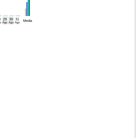
8
29
30
31
Media
o
Ago
Ago
Ago