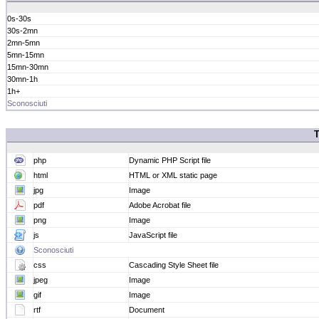
0s-30s
30s-2mn
2mn-5mn
5mn-15mn
15mn-30mn
30mn-1h
1h+
Sconosciuti
T
php
Dynamic PHP Script file
html
HTML or XML static page
jpg
Image
pdf
Adobe Acrobat file
png
Image
js
JavaScript file
Sconosciuti
css
Cascading Style Sheet file
jpeg
Image
gif
Image
rtf
Document