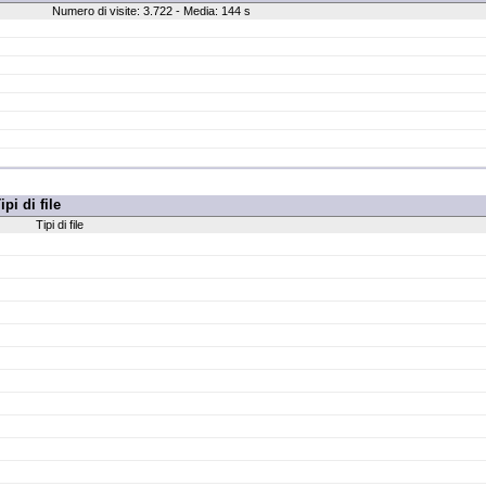
Numero di visite: 3.722 - Media: 144 s
ipi di file
Tipi di file