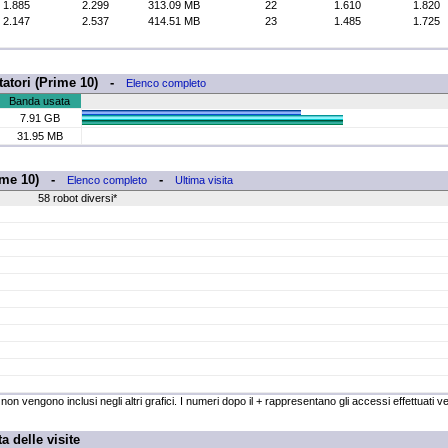
1.885
2.299
313.09 MB
22
1.610
1.820
2.147
2.537
414.51 MB
23
1.485
1.725
itatori (Prime 10) -
Elenco completo
Banda usata
7.91 GB
31.95 MB
Prime 10) -
-
Elenco completo
Ultima visita
58 robot diversi*
on vengono inclusi negli altri grafici. I numeri dopo il + rappresentano gli accessi effettuati vers
a delle visite