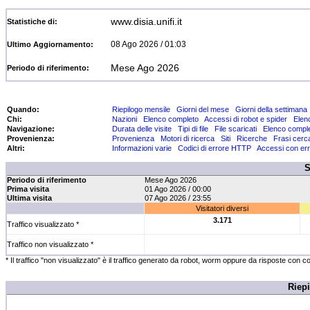
www.disia.unifi.it
Statistiche di:
08 Ago 2026 / 01:03
Ultimo Aggiornamento:
Mese Ago 2026
Periodo di riferimento:
Quando:
Riepilogo mensile
Giorni del mese
Giorni della settimana
Chi:
Nazioni
Elenco completo
Accessi di robot e spider
Elen
Navigazione:
Durata delle visite
Tipi di file
File scaricati
Elenco compl
Provenienza:
Provenienza
Motori di ricerca
Siti
Ricerche
Frasi cerc
Altri:
Informazioni varie
Codici di errore HTTP
Accessi con err
Periodo di riferimento
Mese Ago 2026
Prima visita
01 Ago 2026 / 00:00
Ultima visita
07 Ago 2026 / 23:55
Visitatori diversi
3.171
Traffico visualizzato *
Traffico non visualizzato *
* Il traffico "non visualizzato" è il traffico generato da robot, worm oppure da risposte con c
Riep