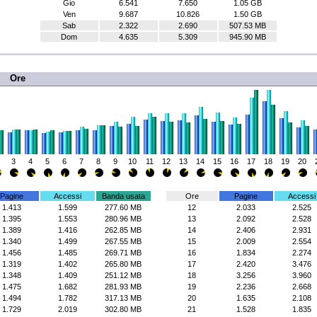
Gio
6.541
7.650
1.05 GB
Ven
9.687
10.826
1.50 GB
Sab
2.322
2.690
507.53 MB
Dom
4.635
5.309
945.90 MB
Ore
3
4
5
6
7
8
9
10
11
12
13
14
15
16
17
18
19
20
Pagine
Accessi
Banda usata
Ore
Pagine
Accessi
1.413
1.599
277.60 MB
12
2.033
2.525
1.395
1.553
280.96 MB
13
2.092
2.528
1.389
1.416
262.85 MB
14
2.406
2.931
1.340
1.499
267.55 MB
15
2.009
2.554
1.456
1.485
269.71 MB
16
1.834
2.274
1.319
1.402
265.80 MB
17
2.420
3.476
1.348
1.409
251.12 MB
18
3.256
3.960
1.475
1.682
281.93 MB
19
2.236
2.668
1.494
1.782
317.13 MB
20
1.635
2.108
1.729
2.019
302.80 MB
21
1.528
1.835