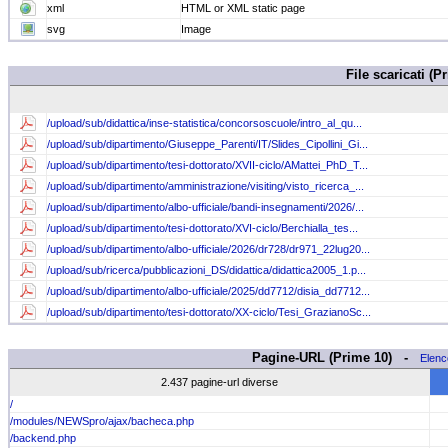
xml
HTML or XML static page
svg
Image
File scaricati 
/upload/sub/didattica/inse-statistica/concorsoscuole/intro_al_qu...
/upload/sub/dipartimento/Giuseppe_Parenti/IT/Slides_Cipollini_Gi...
/upload/sub/dipartimento/tesi-dottorato/XVII-ciclo/AMattei_PhD_T...
/upload/sub/dipartimento/amministrazione/visiting/visto_ricerca_...
/upload/sub/dipartimento/albo-ufficiale/bandi-insegnamenti/2026/...
/upload/sub/dipartimento/tesi-dottorato/XVI-ciclo/Berchialla_tes...
/upload/sub/dipartimento/albo-ufficiale/2026/dr728/dr971_22lug20...
/upload/sub/ricerca/pubblicazioni_DS/didattica/didattica2005_1.p...
/upload/sub/dipartimento/albo-ufficiale/2025/dd7712/disia_dd7712...
/upload/sub/dipartimento/tesi-dottorato/XX-ciclo/Tesi_GrazianoSc...
Pagine-URL (Prime 10) -
Elenc
2.437 pagine-url diverse
/
/modules/NEWSpro/ajax/bacheca.php
/backend.php