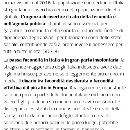
ormai visibili: dal 2016, la popolazione è in declino e l'Italia
sta guidando l'invecchiamento della popolazione a livello
L'urgenza di invertire il calo della fecondità è
globale.
nell'agenda politica
: i bambini sono essenziali per
garantire la continuità della società e, riducendo l’indice di
dipendenza degli anziani, per bilanciare i conti dello stato
sociale, contribuendo così a 'promuovere il benessere per
tutti a tutte le età' (SDG-3).
bassa fecondità in Italia è in gran parte involontaria
La
: la
stragrande maggioranza degli italiani desidera avere due
figli, ma finisce per averne solo leggermente più di uno, in
divario tra fecondità desiderata e fecondità
media. Il
effettiva è il più alto in Europa
. Analogamente, nonostante
solo una piccola parte delle donne italiane dichiari di non
volere figli, più di una su cinque non ne avrà nessuno. Le
discrepanze esistenti tra dimensione ideale e reale della
famiglia e tra la mancanza di figli volontaria e reale
sollevano due preoccupazioni. In primo luogo, potrebbe
esistere uno svantaggio, in termini di benessere