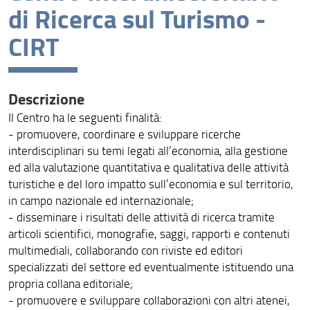
di Ricerca sul Turismo -
Assicurazione della Qualità
CIRT
Organizzazione
Persone
Descrizione
Bandi e avvisi
Il Centro ha le seguenti finalità:
- promuovere, coordinare e sviluppare ricerche
Struttura e sedi
interdisciplinari su temi legati all’economia, alla gestione
ed alla valutazione quantitativa e qualitativa delle attività
Area riservata
turistiche e del loro impatto sull’economia e sul territorio,
in campo nazionale ed internazionale;
- disseminare i risultati delle attività di ricerca tramite
articoli scientifici, monografie, saggi, rapporti e contenuti
multimediali, collaborando con riviste ed editori
specializzati del settore ed eventualmente istituendo una
propria collana editoriale;
- promuovere e sviluppare collaborazioni con altri atenei,