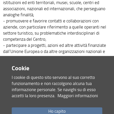
istituzioni ed enti territoriali, musei, scuole, centri ed
associazioni, nazionali ed internazionali, che perseguano
analoghe finalità;
- promuovere e favorire contatti e collaborazioni con
aziende, con particolare riferimento a quelle operanti nel
settore turistico, su problematiche interdisciplinari di
competenza del Centro;
- partecipare a progetti, azioni ed altre attività finanziate
dall’Unione Europea o da altre organizzazioni nazionali e
sovranazionali;
- sviluppare ed erogare progetti ed iniziative di formazione
Cookie
accademica presso i corsi di Laurea, Dottorato e nei Master
offerti dalle Università aderenti al Centro;
I cookie di questo sito servono al suo corretto
- organizzare eventi, convegni, workshop e webinar sui
funzionamento e non raccolgono alcuna tua
temi di interesse a carattere divulgativo e scientifico, al
informazione personale. Se navighi su di esso
fine di favorire l’incontro tra la ricerca ed il mondo delle
accetti la loro presenza.
Maggiori informazioni
imprese;
- favorire l’apertura di posizioni di internship per
Ho capito
tirocinanti, studenti, neolaureati, dottorandi e collaboratori