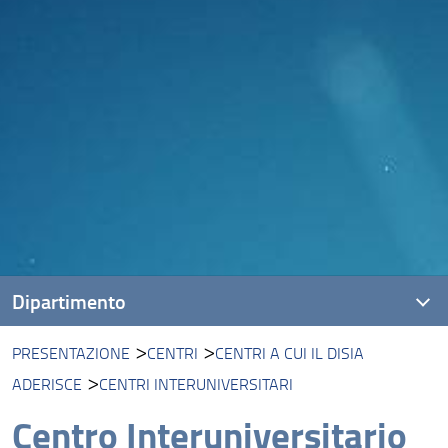
Dipartimento
PRESENTAZIONE
CENTRI
CENTRI A CUI IL DISIA
Presentazione
ADERISCE
CENTRI INTERUNIVERSITARI
Missione
Centro Interuniversitario
Visione