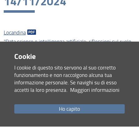
14/11/2024
Assicurazione della Qualità
Organizzazione
Persone
Locandina
Bandi e avvisi
"Data science e intelligenza artificiale: riflessioni sul ruolo
della Statistica a trent’anni dalla scomparsa di Giuseppe
Struttura e sedi
Cookie
Parenti", Fabrizio Cipollini - Anna Gottard
Area riservata
I cookie di questo sito servono al suo corretto
Condividi
funzionamento e non raccolgono alcuna tua
informazione personale. Se navighi su di esso
accetti la loro presenza.
Maggiori informazioni
ultimo aggiornamento
30.01.2025
Ho capito
Mappa del sito
RSS feed