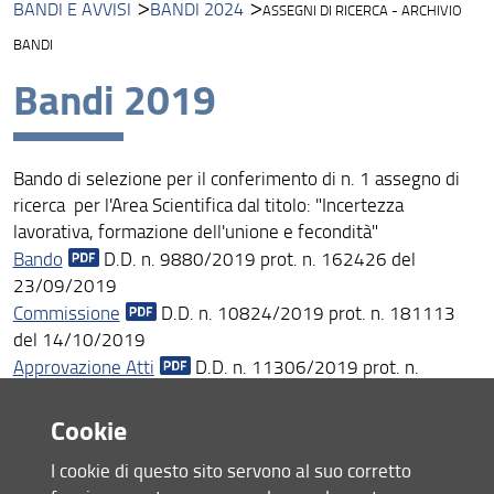
BANDI E AVVISI
BANDI 2024
ASSEGNI DI RICERCA - ARCHIVIO
Presentazione
BANDI
Missione
Bandi 2019
Visione
Assicurazione della Qualità
Bando di selezione per il conferimento di n. 1 assegno di
Organizzazione
ricerca per l'Area Scientifica dal titolo: "Incertezza
lavorativa, formazione dell'unione e fecondità"
Persone
Bando
D.D. n. 9880/2019 prot. n. 162426 del
23/09/2019
DISIA-Lab
Commissione
D.D. n. 10824/2019 prot. n. 181113
Bandi e avvisi
del 14/10/2019
Approvazione Atti
D.D. n. 11306/2019 prot. n.
DiSIA per la sostenibilità
189611 del 22/10/2019
Rinnovo
D.D. n. 10270/2020 prot. n. 165386 del
Cookie
Struttura e sedi
21/10/2020
I cookie di questo sito servono al suo corretto
Area riservata
Rinnovo
D.D. n. 10353/2021 prot. n. 260918 del