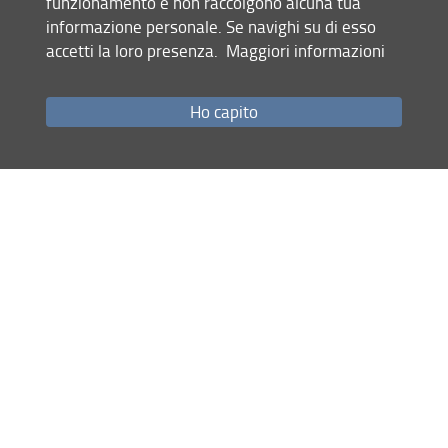
funzionamento e non raccolgono alcuna tua
06/10/2021
informazione personale. Se navighi su di esso
Rinnovo
D.D. n. 10750/2022 prot. n. 215727 del
accetti la loro presenza.
Maggiori informazioni
04/10/2022
Ho capito
Condividi
ultimo aggiornamento
25.02.2025
Mappa del sito
RSS feed
Privacy
Note Legali
Accessibilità e usabilità
Monitoraggio