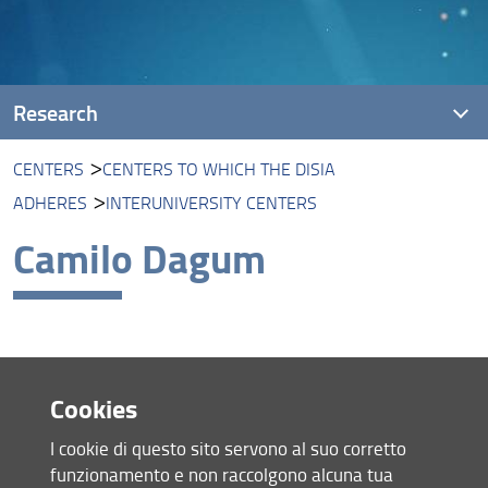
Research
CENTERS
CENTERS TO WHICH THE DISIA
Projects
ADHERES
INTERUNIVERSITY CENTERS
Introduction
Camilo Dagum
DiSIA research into Covid-19
Research areas
Events, seminars, short courses
Share
Cookies
Publications
last update
I cookie di questo sito servono al suo corretto
PhD
27.08.2025
funzionamento e non raccolgono alcuna tua