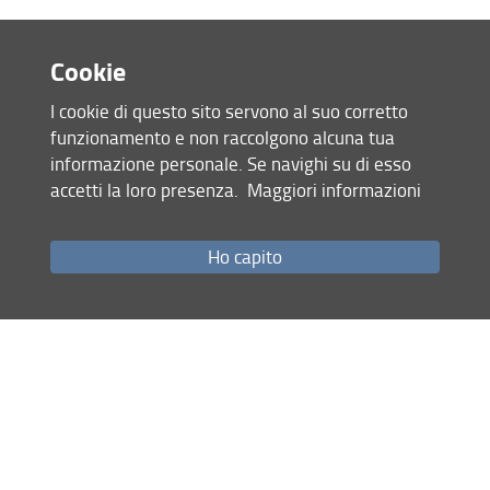
Persone
Condividi
Bandi e avvisi
Cookie
Struttura e sedi
I cookie di questo sito servono al suo corretto
ultimo aggiornamento
funzionamento e non raccolgono alcuna tua
21.10.2025
Area riservata
informazione personale. Se navighi su di esso
accetti la loro presenza.
Maggiori informazioni
Mappa del sito
RSS feed
Ho capito
Privacy
Note Legali
Accessibilità e usabilità
Monitoraggio
Area personale