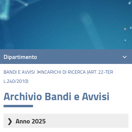
Dipartimento
BANDI E AVVISI
INCARICHI DI RICERCA (ART. 22-TER
Presentazione
L.240/2010)
Missione
Archivio Bandi e Avvisi
Visione
Assicurazione della Qualità
Anno 2025
Organizzazione