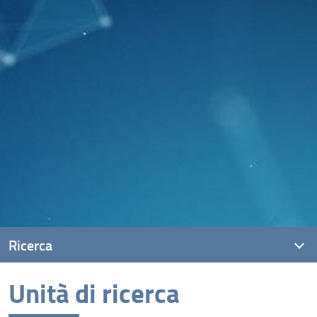
Ricerca
Unità di ricerca
Progetti