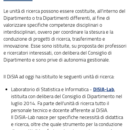
Ricerca DiSIA su Covid-19
Le unità di ricerca possono essere costituite, all'interno del
Aree di ricerca
Dipartimento o tra Dipartimenti differenti, al fine di
Eventi, seminari, short courses
valorizzare specifiche competenze disciplinari o
interdisciplinari, ovvero per coordinare la stesura e la
Pubblicazioni
conduzione di progetti di ricerca, trasferimento e
innovazione. Esse sono istituite, su proposta dei professori
Dottorato di ricerca
e ricercatori interessati, con delibera del Consiglio di
Dipartimento e sono prive di autonomia gestionale.
Dottorato di ricerca in Life Course Research
Assegnisti di ricerca
Il DiSIA ad oggi ha istituito le seguenti unità di ricerca:
Titolari di contratti di ricerca, incarichi post-doc e
incarichi di ricerca
DiSIA-Lab
Laboratorio di Statistica e Informatica -
,
istituita con delibera del Consiglio di Dipartimento nel
Unità di ricerca
luglio 2014. Fa parte dell'unità di ricerca tutto il
personale tecnico e docente afferente al DiSIA.
Valutazione della ricerca
Il DiSIA-Lab nasce per specifiche necessità di didattica
e ricerca, oltre che quale strumento per la conduzione
Link utili