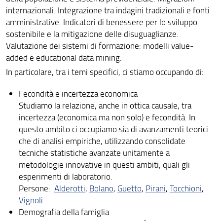
internazionali. Integrazione tra indagini tradizionali e fonti
Pubblicazioni
amministrative. Indicatori di benessere per lo sviluppo
Dottorato di ricerca
sostenibile e la mitigazione delle disuguaglianze.
Valutazione dei sistemi di formazione: modelli value-
Dottorato di ricerca in Life Course Research
added e educational data mining.
In particolare, tra i temi specifici, ci stiamo occupando di:
Assegnisti di ricerca
Fecondità e incertezza economica
Titolari di contratti di ricerca, incarichi post-doc e
incarichi di ricerca
Studiamo la relazione, anche in ottica causale, tra
incertezza (economica ma non solo) e fecondità. In
Unità di ricerca
questo ambito ci occupiamo sia di avanzamenti teorici
che di analisi empiriche, utilizzando consolidate
Valutazione della ricerca
tecniche statistiche avanzate unitamente a
Link utili
metodologie innovative in questi ambiti, quali gli
esperimenti di laboratorio.
Persone:
Alderotti
,
Bolano
,
Guetto
,
Pirani
,
Tocchioni
,
Vignoli
Demografia della famiglia