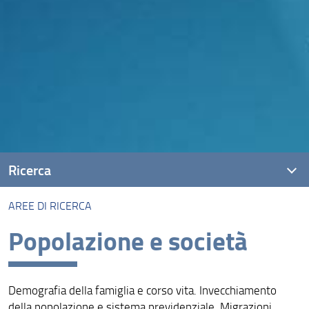
Ricerca
AREE DI RICERCA
Progetti
Popolazione e società
Ricerca DiSIA su Covid-19
Aree di ricerca
Demografia della famiglia e corso vita. Invecchiamento
Eventi, seminari, short courses
della popolazione e sistema previdenziale. Migrazioni