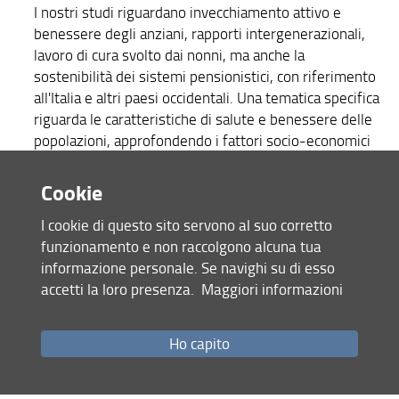
I nostri studi riguardano invecchiamento attivo e
benessere degli anziani, rapporti intergenerazionali,
lavoro di cura svolto dai nonni, ma anche la
sostenibilità dei sistemi pensionistici, con riferimento
all'Italia e altri paesi occidentali. Una tematica specifica
riguarda le caratteristiche di salute e benessere delle
popolazioni, approfondendo i fattori socio-economici
di disuguaglianza.
Persone:
Bolano
,
De Santis
,
Guetto
,
Pirani
Cookie
Migrazioni
I cookie di questo sito servono al suo corretto
Studiamo le migrazioni internazionali verso i paesi
funzionamento e non raccolgono alcuna tua
occidentali, considerando le conseguenze
informazione personale. Se navighi su di esso
demografiche per le società di destinazione (unioni
accetti la loro presenza.
Maggiori informazioni
miste tra immigrati e nativi, differenze tra nativi e
immigrati nel processo di formazione e scioglimento
dell’unione, fecondità degli immigrati) e l'integrazione
Ho capito
socioeconomica degli immigrati (distanza culturale tra
gruppi di individui, inserimento degli immigrati nei
mercati del lavoro europei).