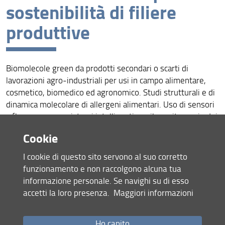
sostenibilità di filiere
Aree di ricerca
produttive
Eventi, seminari, short courses
Pubblicazioni
Biomolecole green da prodotti secondari o scarti di
Dottorato di ricerca
lavorazioni agro-industriali per usi in campo alimentare,
cosmetico, biomedico ed agronomico. Studi strutturali e di
Dottorato di ricerca in Life Course Research
dinamica molecolare di allergeni alimentari. Uso di sensori
Assegnisti di ricerca
a fluorescenza e sistemi intelligenti per il monitoraggio dei
parametri ambientali in sistemi gestionali di agricoltura di
Cookie
Titolari di contratti di ricerca, incarichi post-doc e
precisione.
incarichi di ricerca
Persone
:
Magrini
,
Pinelli
,
Vignolini
I cookie di questo sito servono al suo corretto
Unità di ricerca
funzionamento e non raccolgono alcuna tua
informazione personale. Se navighi su di esso
Valutazione della ricerca
accetti la loro presenza.
Maggiori informazioni
Condividi
Link utili
Ho capito
ultimo aggiornamento