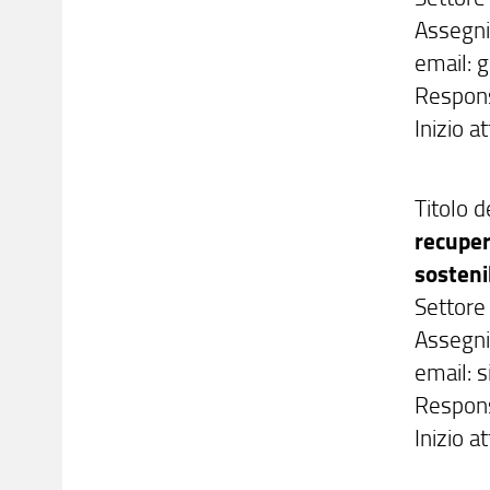
Assegni
email: g
Responsa
Inizio a
Titolo d
recuper
sosteni
Settore
Assegni
email: si
Respons
Inizio a