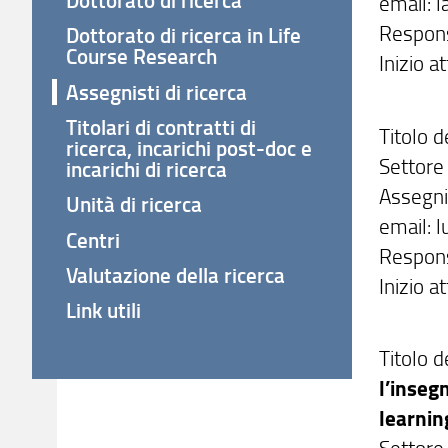
email: la
Responsa
Dottorato di ricerca in Life
Course Research
Inizio a
Assegnisti di ricerca
Titolari di contratti di
Titolo d
ricerca, incarichi post-doc e
Settore 
incarichi di ricerca
Assegni
Unità di ricerca
email: lu
Centri
Respons
Valutazione della ricerca
Inizio a
Link utili
Titolo d
l’inseg
learni
Settore 