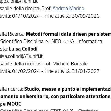
po.cioni(AT)unifi.it
bile della ricerca: Prof.
Andrea Marino
ttività: 01/10/2024 - Fine attività: 30/09/2026
ella Ricerca:
Metodi formali data driven per sistem
Scientifico Disciplinare: INFO-01/A -Informatica
sta:
Luisa Collodi
isa.collodi(AT)unifi.it
abile della ricerca: Prof. Michele Boreale
ttività: 01/02/2024 - Fine attività: 31/01/2027
ella ricerca:
Studio, messa a punto e implementazio
namento universitario, con particolare attenzione
ng e MOOC
Scientifico Disciplinare: STAT-01/A - Statistica