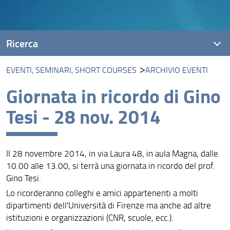
Ricerca
EVENTI, SEMINARI, SHORT COURSES
ARCHIVIO EVENTI
Progetti
Giornata in ricordo di Gino
Ricerca DiSIA su Covid-19
Tesi - 28 nov. 2014
Aree di ricerca
Eventi, seminari, short courses
Il 28 novembre 2014, in via Laura 48, in aula Magna, dalle
Pubblicazioni
10.00 alle 13.00, si terrà una giornata in ricordo del prof.
Gino Tesi.
Dottorato di ricerca
Lo ricorderanno colleghi e amici appartenenti a molti
Dottorato di ricerca in Life Course Research
dipartimenti dell'Università di Firenze ma anche ad altre
istituzioni e organizzazioni (CNR, scuole, ecc.).
Assegnisti di ricerca