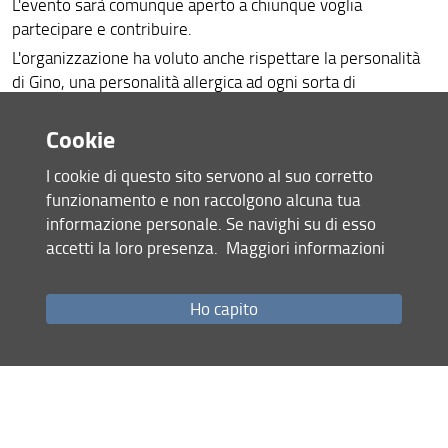
L'evento sarà comunque aperto a chiunque voglia
Titolari di contratti di ricerca, incarichi post-doc e
partecipare e contribuire.
incarichi di ricerca
L'organizzazione ha voluto anche rispettare la personalità
di Gino, una personalità allergica ad ogni sorta di
Unità di ricerca
formalismo, e quindi non sono previsti particolari rituali.
Valutazione della ricerca
Cookie
L'evento si svolge in un luogo che è abbastanza simbolico
non solo nella vita professionale del prof. Tesi ma anche di
Link utili
I cookie di questo sito servono al suo corretto
molti docenti del DiSIA, ovvero presso la sede di via Laura
funzionamento e non raccolgono alcuna tua
che ha visto transitare le facoltà di Economia, Scienze
informazione personale. Se navighi su di esso
Politiche e Scienze della Formazione (già Magistero) nelle
accetti la loro presenza.
Maggiori informazioni
quali il prof. Gino Tesi si è molto impegnato su diversi
fronti.
Chi volesse ricordare il prof. Tesi ma non avesse la
Ho capito
possibilità di intervenire all'evento, può sicuramente
inviare un ricordo a Filomena Maggino
(filomena.maggino(AT)unifi.it) che riferirà in quella sede a
tutti i partecipanti.