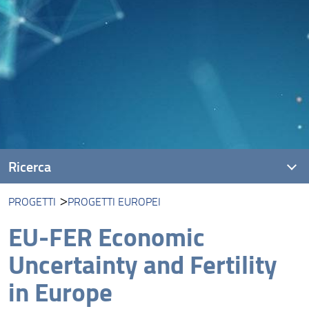
Ricerca
PROGETTI
PROGETTI EUROPEI
Progetti
EU-FER Economic
Ricerca DiSIA su Covid-19
Uncertainty and Fertility
Aree di ricerca
in Europe
Eventi, seminari, short courses