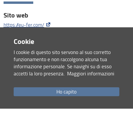
Pubblicazioni
Sito web
Dottorato di ricerca
https://eu-fer.com/
Dottorato di ricerca in Life Course Research
Cookie
Assegnisti di ricerca
Condividi
I cookie di questo sito servono al suo corretto
Titolari di contratti di ricerca, incarichi post-doc e
funzionamento e non raccolgono alcuna tua
incarichi di ricerca
informazione personale. Se navighi su di esso
ultimo aggiornamento
Unità di ricerca
accetti la loro presenza.
Maggiori informazioni
17.06.2024
Centri
Ho capito
Valutazione della ricerca
Mappa del sito
RSS feed
Link utili
Privacy
Note Legali
Accessibilità e usabilità