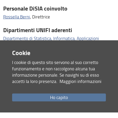
Assegnisti di ricerca
Personale DiSIA coinvolto
Rossella Berni
, Direttrice
Titolari di contratti di ricerca, incarichi post-doc e
incarichi di ricerca
Dipartimenti UNIFI aderenti
Unità di ricerca
Dipartimento di Statistica, Informatica, Applicazioni
Centri
“G.Parenti” DISIA
Cookie
Dipartimento di Ingegneria dell’Informazione (DINFO)
Valutazione della ricerca
Dipartimento di Ingegneria Industriale (DIEF)
I cookie di questo sito servono al suo corretto
Dipartimento di Scienze per l'Economia e l'Impresa (DISEI)
Link utili
funzionamento e non raccolgono alcuna tua
informazione personale. Se navighi su di esso
Università aderenti
accetti la loro presenza.
Maggiori informazioni
Firenze
Università degli Studi di
Guglielmo Marconi di Roma
Università degli Studi
Ho capito
Cassino e del Lazio meridionale
Università degli Studi di
Roma Tor Vergata
Università degli Studi di