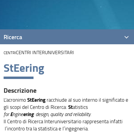
Ricerca
CENTRI INTERUNIVERSITARI
CENTRI
Progetti
StEering
Ricerca DiSIA su Covid-19
Aree di ricerca
Descrizione
Eventi, seminari, short courses
StEering
L'acronimo
racchiude al suo interno il significato e
Pubblicazioni
St
gli scopi del Centro di Ricerca:
atistics
E
ering
for
ngine
: design, quality and reliability
.
Dottorato di ricerca
Il Centro di Ricerca Interuniversitario rappresenta infatti
l’incontro tra la statistica e l’ingegneria
.
Dottorato di ricerca in Life Course Research