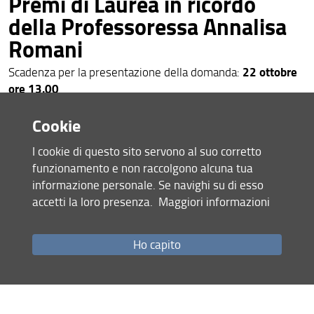
Premi di Laurea in ricordo
della Professoressa Annalisa
Romani
22 ottobre
Scadenza per la presentazione della domanda:
ore 13.00
15.10.2025
Cookie
Play: Festival del gioco 2025
I cookie di questo sito servono al suo corretto
funzionamento e non raccolgono alcuna tua
Sabato 5 aprile:
DISIA&GIX@PL>Y
informazione personale. Se navighi su di esso
accetti la loro presenza.
Maggiori informazioni
20.03.2025
Bando Unifi Extra 2025:
Ho capito
Sentinelle Meteo
Primo corso 29 giugno 2025