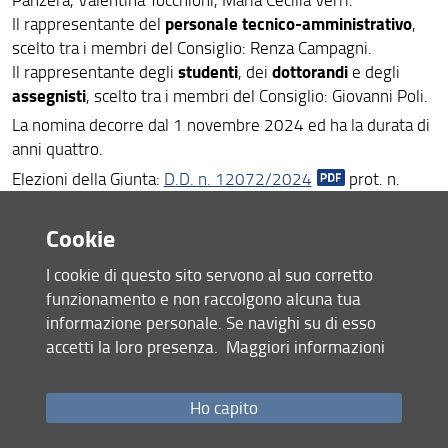
Bandi e avvisi
personale tecnico-amministrativo
Il rappresentante del
,
scelto tra i membri del Consiglio: Renza Campagni.
Struttura e sedi
studenti
dottorandi
Il rappresentante degli
, dei
e degli
Area riservata
assegnisti
, scelto tra i membri del Consiglio: Giovanni Poli.
La nomina decorre dal 1 novembre 2024 ed ha la durata di
anni quattro.
Elezioni della Giunta:
D.D. n. 12072/2024
prot. n.
241855 del 08/10/2024.
Cookie
D.D. n. 1242/2026 prot. n. 27518 del 04/02/2026
I cookie di questo sito servono al suo corretto
(Nomina di n. 1 membro della Giunta del Dipartimento
funzionamento e non raccolgono alcuna tua
eletto da e tra i Professori e i ricercatori afferenti al
informazione personale. Se navighi su di esso
Dipartimento)
accetti la loro presenza.
Maggiori informazioni
D.D. n. 15110/2025 prot. n. 363696 del 11/12/2025
(Nomina di n. 1 membro della Giunta del Dipartimento
Ho capito
eletto da e tra gli studenti, dottorandi e assegnisti membri
del Consiglio di Dipartimento)