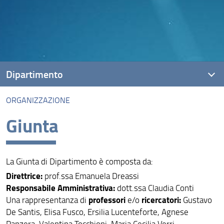
Dipartimento
ORGANIZZAZIONE
Presentazione
Giunta
Missione
Visione
La Giunta di Dipartimento è composta da:
Assicurazione della Qualità
Direttrice:
prof.ssa Emanuela Dreassi
Organizzazione
Responsabile Amministrativa:
dott.ssa Claudia Conti
professori
ricercatori:
Una rappresentanza di
e/o
Gustavo
Persone
De Santis, Elisa Fusco, Ersilia Lucenteforte, Agnese
Panzera, Valentina Tocchioni, Maria Cecilia Verri.