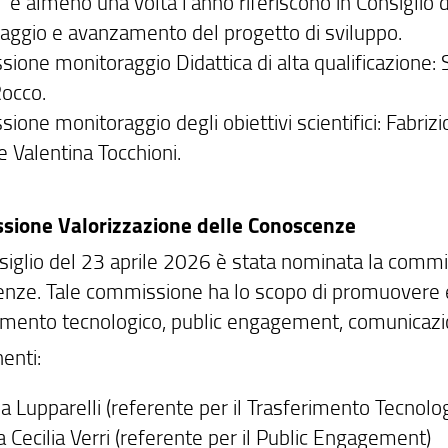
e almeno una volta l'anno riferiscono in Consiglio d
aggio e avanzamento del progetto di sviluppo.
one monitoraggio Didattica di alta qualificazione: Si
Rocco.
one monitoraggio degli obiettivi scientifici: Fabriz
e Valentina Tocchioni.
sione Valorizzazione delle Conoscenze
siglio del 23 aprile 2026 è stata nominata la commis
nze. Tale commissione ha lo scopo di promuovere e c
rimento tecnologico, public engagement, comunicazi
enti:
a Lupparelli (referente per il Trasferimento Tecnolog
 Cecilia Verri (referente per il Public Engagement)