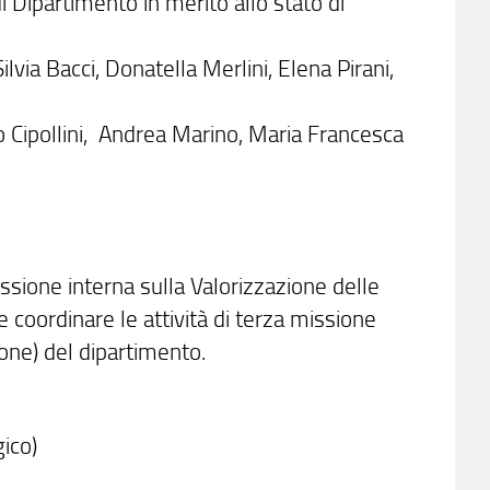
i Dipartimento in merito allo stato di
lvia Bacci, Donatella Merlini, Elena Pirani,
io Cipollini, Andrea Marino, Maria Francesca
sione interna sulla Valorizzazione delle
oordinare le attività di terza missione
one) del dipartimento.
ico)