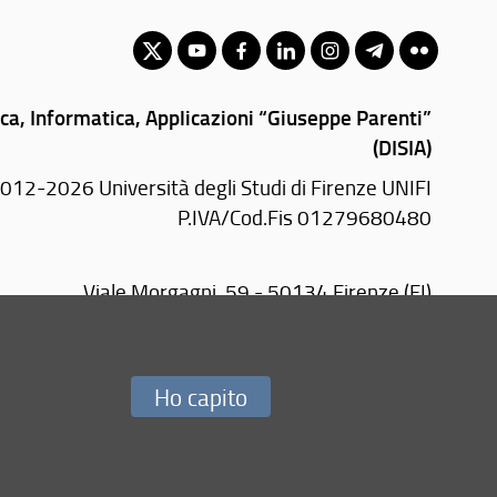
ica, Informatica, Applicazioni “Giuseppe Parenti”
(DISIA)
012-2026 Università degli Studi di Firenze UNIFI
P.IVA/Cod.Fis 01279680480
Viale Morgagni, 59 - 50134 Firenze (FI)
Tel: +39 055 2751599
E-mail:
disia(AT)disia.unifi.it
PEC:
disia(AT)pec.unifi.it
Ho capito
Redazione Web
i