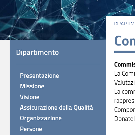
DIPARTI
Com
Dipartimento
Commiss
La Comm
Presentazione
Valutaz
Missione
La comm
Visione
rappres
Assicurazione della Qualità
Compone
Organizzazione
Donatell
Persone