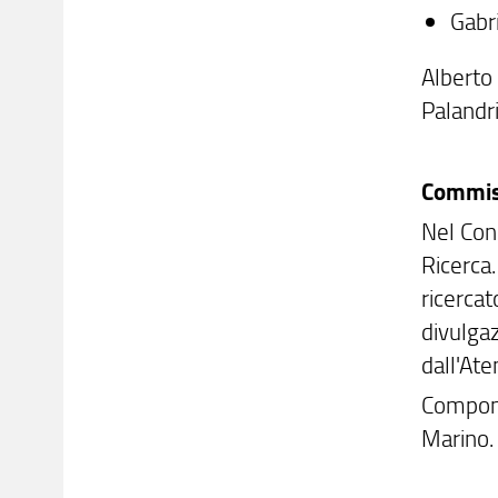
Gabr
Alberto 
Palandri
Commis
Nel Con
Ricerca
ricerca
divulga
dall'Ate
Compone
Marino.