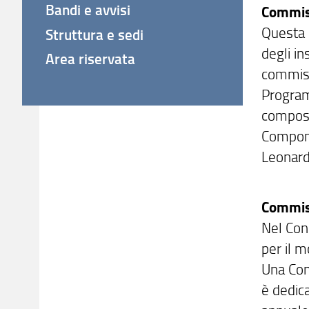
Bandi e avvisi
Commis
Questa 
Struttura e sedi
degli in
Area riservata
commiss
Program
composiz
Compone
Leonardo
Commiss
Nel Con
per il m
Una Com
è dedic