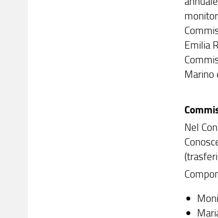
annuale 
monitor
Commissi
Emilia 
Commissi
Marino 
Commis
Nel Con
Conosce
(trasfe
Compon
Moni
Maria