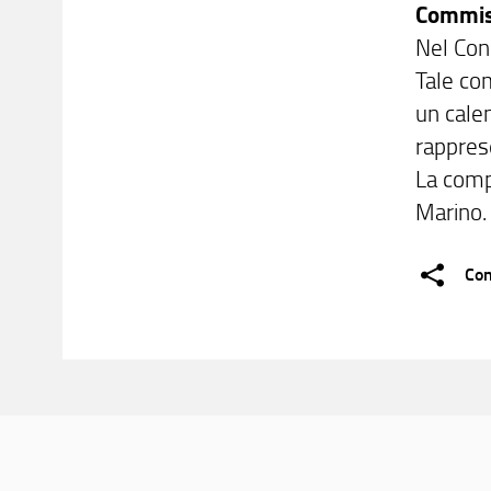
Commis
Nel Con
Tale co
un calen
rapprese
La comp
Marino.
Con